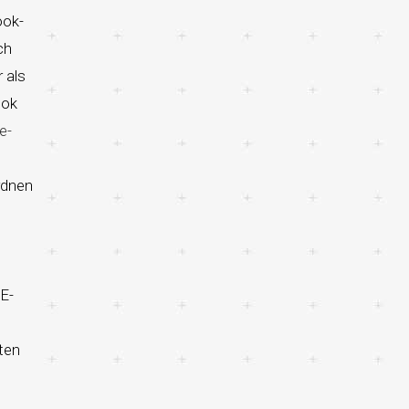
ook-
ch
 als
ook
e-
rdnen
E-
ten