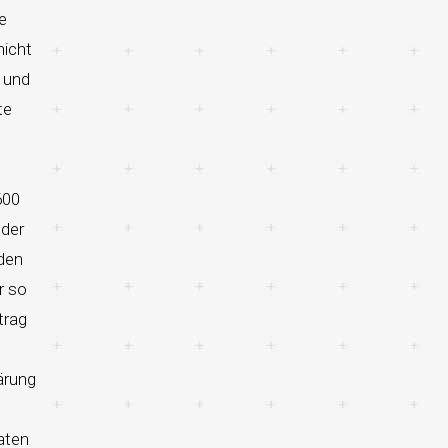
e
nicht
 und
te
600
 der
 den
r so
trag
ärung
aten