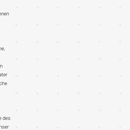
benen
me,
en
ater
iche
e des
nser