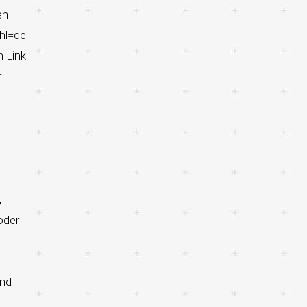
en
?hl=de
n Link
r
,
oder
und