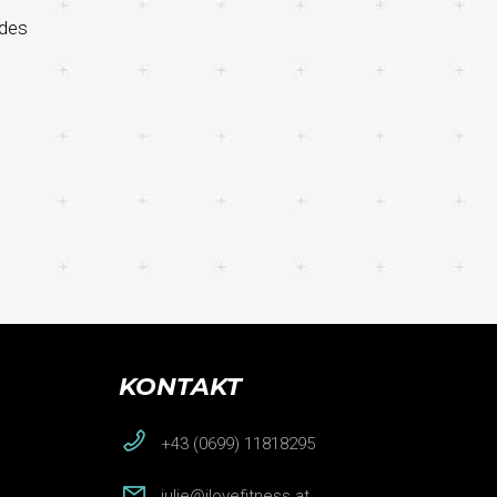
 des
KONTAKT
+43 (0699) 11818295
julie@ilovefitness.at