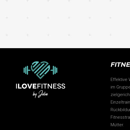
FITN
Effektive
im Gruppe
zielgeric
Einzeltrai
Rückbildu
Fitnesstr
Mütter.