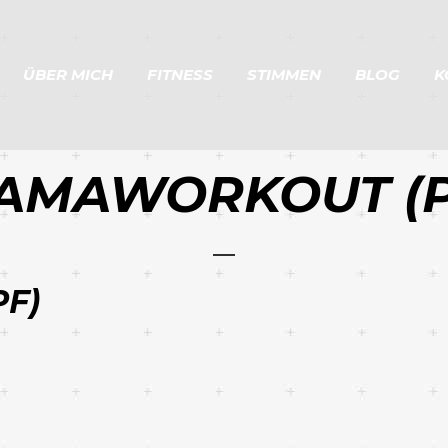
ÜBER MICH
FITNESS
STIMMEN
BLOG
K
AMAWORKOUT (P
F)