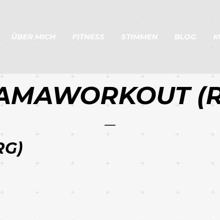
ÜBER MICH
FITNESS
STIMMEN
BLOG
K
AMAWORKOUT (R
G)