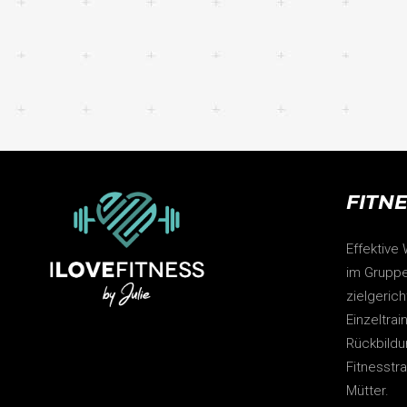
FITN
Effektive
im Gruppe
zielgeric
Einzeltrai
Rückbildu
Fitnesstr
Mütter.