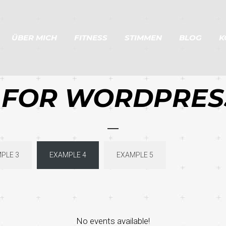
ÜBER MICH
FITNESS
STIMMEN
BLOG
K
 FOR WORDPRES
PLE 3
EXAMPLE 4
EXAMPLE 5
No events available!