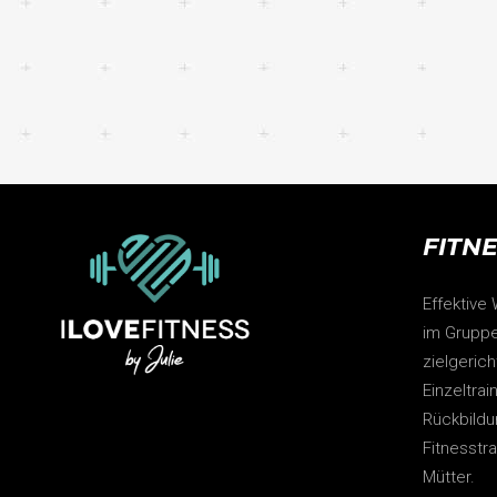
FITN
Effektive
im Gruppe
zielgeric
Einzeltrai
Rückbildu
Fitnesstr
Mütter.