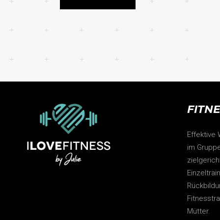
FITN
Effektive
im Gruppe
zielgeric
Einzeltrai
Rückbildu
Fitnesstr
Mütter.