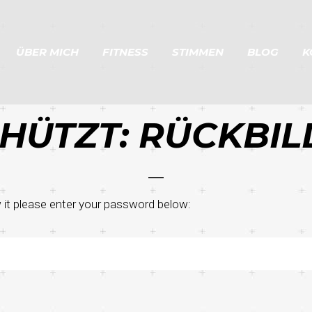
ÜBER MICH
FITNESS
STIMMEN
BLOG
K
HÜTZT: RÜCKBI
 it please enter your password below: